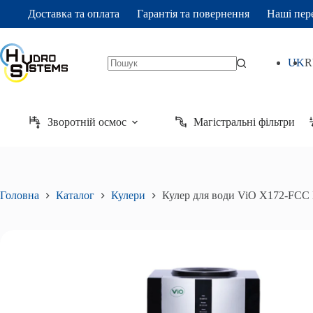
Перейти
Доставка та оплата
Гарантія та повернення
Наші пер
до
вмісту
UK
R
Кулер
Кулер для води ViO X172-FCC Black
Додат
Немає
для
8 970
₴
результатів
води
ViO
X172-
Зворотній осмос
Магістральні фільтри
FCC
Black
кількість
Головна
Каталог
Кулери
Кулер для води ViO X172-FCC 