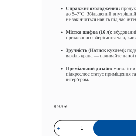
Справжнє охолодження:
продук
до 5–7°C. Збільшений внутрішній
не закінчиться навіть під час ін
Містка шафка (16 л):
вбудований
прихованого зберігання чаю, кави
Зручність (Натиск кухлем):
пода
важіль крана — наливайте напої 
Преміальний дизайн:
монолітний
підкреслює статус приміщення та
інтер’єром.
8 970
₴
Кулер
для
води