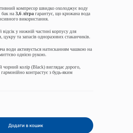
тивний компресор швидко охолоджує воду
 бак на
3,6 літра
гарантує, що крижана вода
тенсивного використання.
 відсік у нижній частині корпусу для
, цукру та запасів одноразових стаканчиків.
ча води активується натисканням чашкою на
миттєво однією рукою.
 чорний колір (Black) виглядає дорого,
 гармонійно контрастує з будь-яким
Додати в кошик