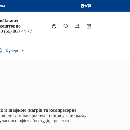
цям
мобільних
зкоштовно
Кошик
0 (66) 800-44-77
Кулери
k із шафкою (нагрів та компресорне
овірно стильна робоча станція у глибокому
учасного офісу або студії, що легко