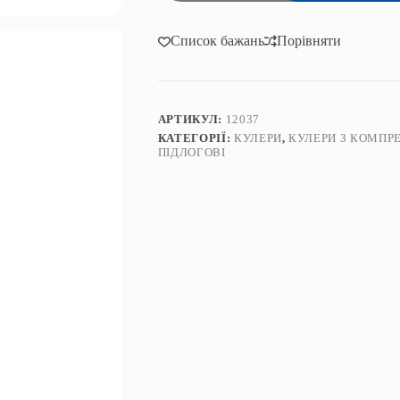
ViO
X172-
FCC
Список бажань
Порівняти
Black
кількість
АРТИКУЛ:
12037
КАТЕГОРІЇ:
КУЛЕРИ
,
КУЛЕРИ З КОМП
ПІДЛОГОВІ