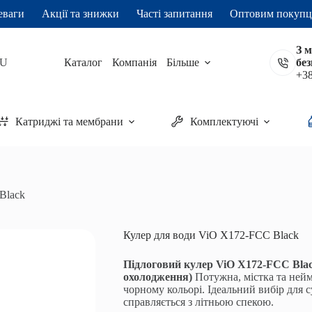
еваги
Акції та знижки
Часті запитання
Оптовим покуп
З 
U
Каталог
Компанія
Більше
бе
и в кошик
+38
Катриджі та мембрани
Комплектуючі
Black
Кулер для води ViO X172-FCC Black
Підлоговий кулер ViO X172-FCC Blac
охолодження)
Потужна, містка та нейм
чорному кольорі. Ідеальний вибір для с
справляється з літньою спекою.