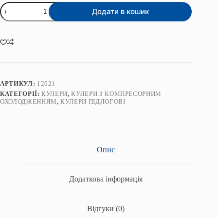
16
11
Кулер
500₴.
700₴.
Додати в кошик
для
води
ViO
X42-
FC
Premium
кількість
АРТИКУЛ:
12021
КАТЕГОРІЇ:
КУЛЕРИ
,
КУЛЕРИ З КОМПРЕСОРНИМ
ОХОЛОДЖЕННЯМ
,
КУЛЕРИ ПІДЛОГОВІ
Опис
Додаткова інформація
Відгуки (0)