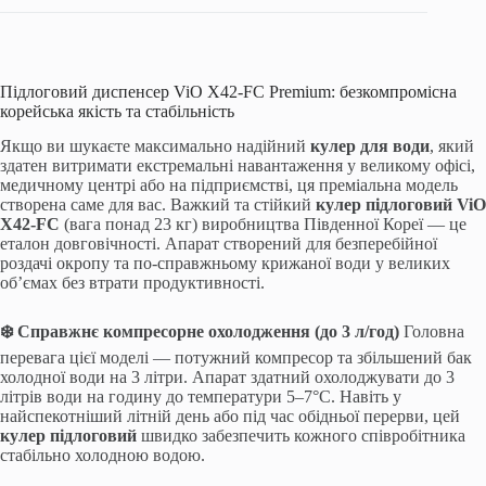
Підлоговий диспенсер ViO X42-FC Premium: безкомпромісна
корейська якість та стабільність
Якщо ви шукаєте максимально надійний
кулер для води
, який
здатен витримати екстремальні навантаження у великому офісі,
медичному центрі або на підприємстві, ця преміальна модель
створена саме для вас. Важкий та стійкий
кулер підлоговий
ViO
X42-FC
(вага понад 23 кг) виробництва Південної Кореї — це
еталон довговічності. Апарат створений для безперебійної
роздачі окропу та по-справжньому крижаної води у великих
об’ємах без втрати продуктивності.
❄️ Справжнє компресорне охолодження (до 3 л/год)
Головна
перевага цієї моделі — потужний компресор та збільшений бак
холодної води на 3 літри. Апарат здатний охолоджувати до 3
літрів води на годину до температури 5–7°C. Навіть у
найспекотніший літній день або під час обідньої перерви, цей
кулер підлоговий
швидко забезпечить кожного співробітника
стабільно холодною водою.