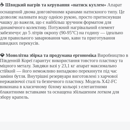
☕ Швидкий нагрів та керування «натиск кухлем»
Апарат
оснащений двома довговічними кранами натискного типу. Це
дозволяє наливати воду однією рукою, просто притиснувши
чашку до важеля, що є найбільш зручним форматом для
динамічного колективу. Потужний нагрівальний елемент
забезпечує до 5 літрів окропу (90-95°C) на годину — ідеально
для правильного заварювання чаю, кави та приготування
швидких перекусів.
💎 Монолітна збірка та продумана ергономіка
Виробництво в
Південній Кореї гарантує використання товстого пластику та
міцного металу. Завдяки вазі у 23,1 кг апарат максимально
стійкий — його неможливо випадково перекинути під час
заміни бутля. Внутрішні резервуари виготовлені з харчової
нержавіючої сталі та безпечного пластику. Модель X42-FC
виконана в класичному білому кольорі з елегантними
блакитними вставками та оснащена збільшеним лотком для
збору крапель.