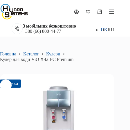
Перейти
до
Кулер для води ViO X42-FC Premium
вмісту
Додати в кошик
Кошик
11 700
₴
16 500
₴
Оригінальна
Поточна
ціна:
ціна:
З мобільних безкоштовно
16
11
UK
RU
+380 (66) 800-44-77
500₴.
700₴.
Головна
Каталог
Кулери
Кулер для води ViO X42-FC Premium
Знижка