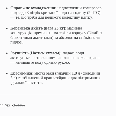
Справжнє охолодження:
надпотужний компресор
видає до 3 літрів крижаної води на годину (5–7°C)
— те, що треба для великого колективу влітку.
Корейська якість (вага 23 кг):
масивна
конструкція, преміальні матеріали корпусу (білий із
блакитними акцентами) та абсолютна стійкість на
підлозі.
Зручність (Натиск кухлем):
подача води
активується натисканням чашкою на важіль крана
— наливайте воду однією рукою.
Ергономіка:
місткі баки (гарячий 1,8 л / холодний
3 л) та збільшений краплезбірник для підтримання
ідеальної чистоти.
11 700
₴
16 500
₴
Оригінальна
Поточна
ціна:
ціна: