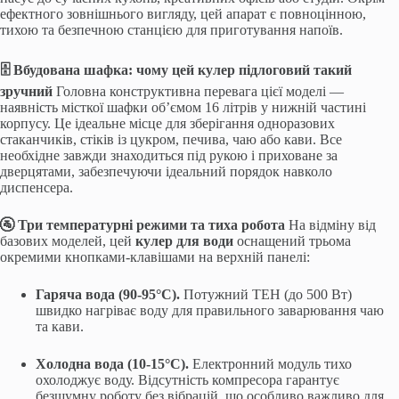
ефектного зовнішнього вигляду, цей апарат є повноцінною,
тихою та безпечною станцією для приготування напоїв.
🗄️ Вбудована шафка: чому цей кулер підлоговий такий
зручний
Головна конструктивна перевага цієї моделі —
наявність місткої шафки об’ємом 16 літрів у нижній частині
корпусу. Це ідеальне місце для зберігання одноразових
стаканчиків, стіків із цукром, печива, чаю або кави. Все
необхідне завжди знаходиться під рукою і приховане за
дверцятами, забезпечуючи ідеальний порядок навколо
диспенсера.
🚰 Три температурні режими та тиха робота
На відміну від
базових моделей, цей
кулер для води
оснащений трьома
окремими кнопками-клавішами на верхній панелі:
Гаряча вода (90-95°C).
Потужний ТЕН (до 500 Вт)
швидко нагріває воду для правильного заварювання чаю
та кави.
Холодна вода (10-15°C).
Електронний модуль тихо
охолоджує воду. Відсутність компресора гарантує
безшумну роботу без вібрацій, що особливо важливо для