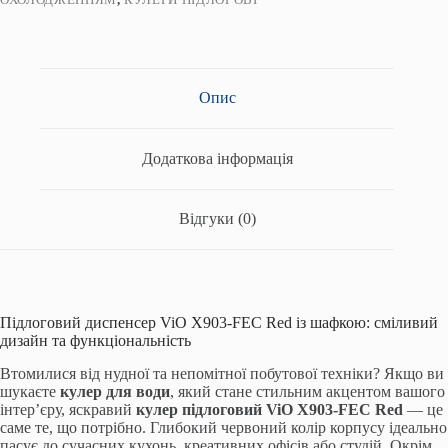
Опис
Додаткова інформація
Відгуки (0)
Підлоговий диспенсер ViO X903-FEC Red із шафкою: сміливий
дизайн та функціональність
Втомилися від нудної та непомітної побутової техніки? Якщо ви
шукаєте
кулер для води
, який стане стильним акцентом вашого
інтер’єру, яскравий
кулер підлоговий
ViO X903-FEC Red
— це
саме те, що потрібно. Глибокий червоний колір корпусу ідеально
пасує до сучасних кухонь, креативних офісів або студій. Окрім