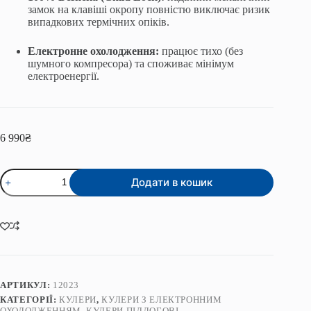
замок на клавіші окропу повністю виключає ризик
випадкових термічних опіків.
Електронне охолодження:
працює тихо (без
шумного компресора) та споживає мінімум
електроенергії.
6 990
₴
Кулер
Додати в кошик
для
води
ViO
X903-
FEC
кількість
АРТИКУЛ:
12023
КАТЕГОРІЇ:
КУЛЕРИ
,
КУЛЕРИ З ЕЛЕКТРОННИМ
ОХОЛОДЖЕННЯМ
,
КУЛЕРИ ПІДЛОГОВІ