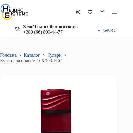
Перейти
до
Кулер для води ViO X903-FEC
вмісту
Додати в кошик
Кошик
6 990
₴
З мобільних безкоштовно
UK
RU
+380 (66) 800-44-77
Головна
Каталог
Кулери
Кулер для води ViO X903-FEC