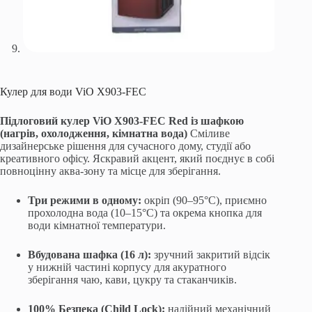
Кулер для води ViO X903-FEC
Підлоговий кулер ViO X903-FEC Red із шафкою
(нагрів, охолодження, кімнатна вода)
Сміливе
дизайнерське рішення для сучасного дому, студії або
креативного офісу. Яскравий акцент, який поєднує в собі
повноцінну аква-зону та місце для зберігання.
Три режими в одному:
окріп (90–95°C), приємно
прохолодна вода (10–15°C) та окрема кнопка для
води кімнатної температури.
Вбудована шафка (16 л):
зручний закритий відсік
у нижній частині корпусу для акуратного
зберігання чаю, кави, цукру та стаканчиків.
100% Безпека (Child Lock):
надійний механічний