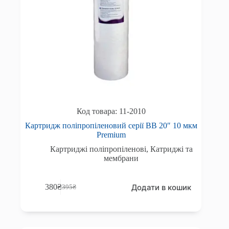
11-2010
Картридж поліпропіленовий серії BB 20″ 10 мкм
Premium
Картриджі поліпропіленові
,
Катриджі та
мембрани
Додати в кошик
380
₴
395
₴
Оригінальна
Поточна
ціна:
ціна:
395₴.
380₴.