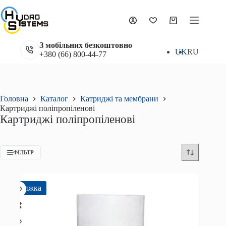
Перейти
до
вмісту
Кошик
З мобільних безкоштовно
UK
RU
+380 (66) 800-44-77
Головна
Каталог
Катриджі та мембрани
Картриджі поліпропіленові
Картриджі поліпропіленові
ФІЛЬТР
Знижка