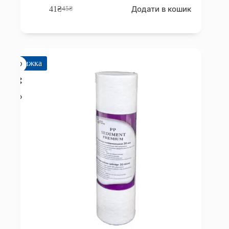
Додати в кошик
41
₴
45
₴
Оригінальна
Поточна
ціна:
ціна:
45₴.
41₴.
Знижка