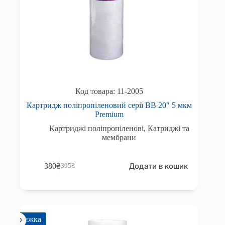
11-2005
Картридж поліпропіленовий серії BB 20″ 5 мкм
Premium
Картриджі поліпропіленові
,
Катриджі та
мембрани
Додати в кошик
380
₴
395
₴
Оригінальна
Поточна
ціна:
ціна:
395₴.
380₴.
Знижка