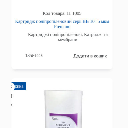
11-1005
Картридж поліпропіленовий серії BB 10″ 5 мкм
Premium
Картриджі поліпропіленові
,
Катриджі та
мембрани
Додати в кошик
185
₴
199
₴
Оригінальна
Поточна
ціна:
ціна:
199₴.
185₴.
Знижка