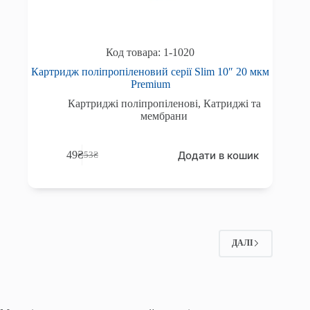
1-1020
Картридж поліпропіленовий серії Slim 10″ 20 мкм
Premium
Картриджі поліпропіленові
,
Катриджі та
мембрани
Додати в кошик
49
₴
53
₴
Оригінальна
Поточна
ціна:
ціна:
53₴.
49₴.
ДАЛІ