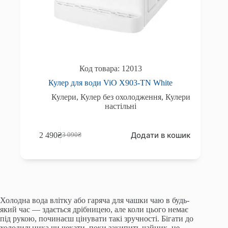
12013
Кулер для води ViO Х903-TN White
Кулери
,
Кулер без охолодження
,
Кулери
настільні
Додати в кошик
2 490
₴
3 090
₴
Оригінальна
Поточна
ціна:
ціна:
3
2
090₴.
490₴.
Холодна вода влітку або гаряча для чашки чаю в будь-
який час — здається дрібницею, але коли цього немає
під рукою, починаєш цінувати такі зручності. Бігати до
холодильника чи чекати, поки закипить чайник, не