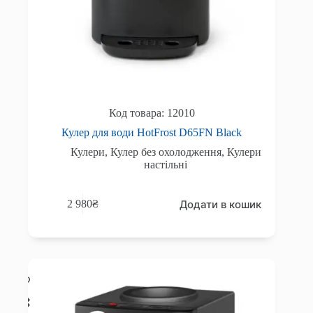
12010
Кулер для води HotFrost D65FN Black
Кулери
,
Кулер без охолодження
,
Кулери
настільні
Додати в кошик
2 980
₴