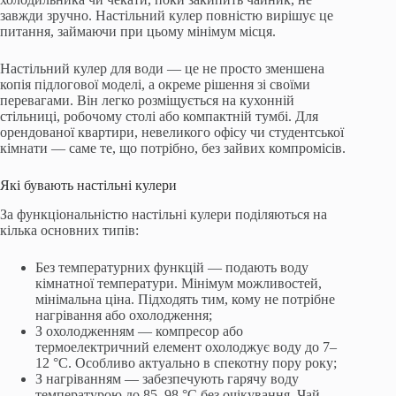
завжди зручно. Настільний кулер повністю вирішує це
питання, займаючи при цьому мінімум місця.
Настільний кулер для води — це не просто зменшена
копія підлогової моделі, а окреме рішення зі своїми
перевагами. Він легко розміщується на кухонній
стільниці, робочому столі або компактній тумбі. Для
орендованої квартири, невеликого офісу чи студентської
кімнати — саме те, що потрібно, без зайвих компромісів.
Які бувають настільні кулери
За функціональністю настільні кулери поділяються на
кілька основних типів:
Без температурних функцій — подають воду
кімнатної температури. Мінімум можливостей,
мінімальна ціна. Підходять тим, кому не потрібне
нагрівання або охолодження;
З охолодженням — компресор або
термоелектричний елемент охолоджує воду до 7–
12 °C. Особливо актуально в спекотну пору року;
З нагріванням — забезпечують гарячу воду
температурою до 85–98 °C без очікування. Чай,