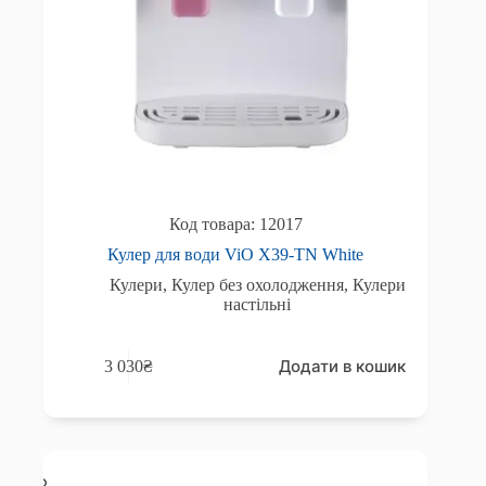
12017
Кулер для води ViO Х39-TN White
Кулери
,
Кулер без охолодження
,
Кулери
настільні
Додати в кошик
3 030
₴