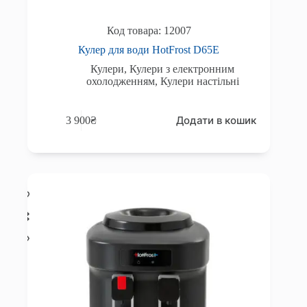
12007
Кулер для води HotFrost D65E
Кулери
,
Кулери з електронним
охолодженням
,
Кулери настільні
Додати в кошик
3 900
₴