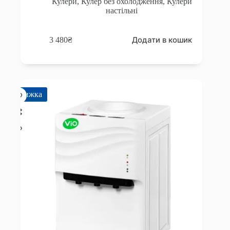
Кулери
,
Кулер без охолодження
,
Кулери
настільні
Додати в кошик
3 480
₴
Знижка