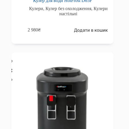
Кулер для води HotFrost D65F
Кулери
,
Кулер без охолодження
,
Кулери
настільні
Додати в кошик
2 980
₴