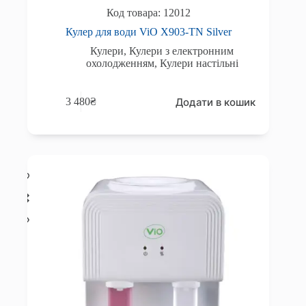
12012
Кулер для води ViO X903-TN Silver
Кулери
,
Кулери з електронним
охолодженням
,
Кулери настільні
Додати в кошик
3 480
₴