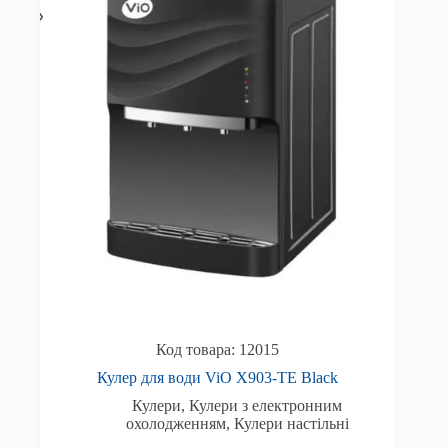
12015
Кулер для води ViO X903-TE Black
Кулери
,
Кулери з електронним
охолодженням
,
Кулери настільні