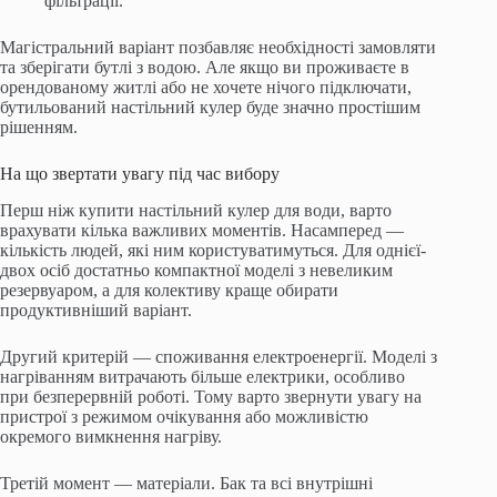
фільтрації.
Магістральний варіант позбавляє необхідності замовляти
та зберігати бутлі з водою. Але якщо ви проживаєте в
орендованому житлі або не хочете нічого підключати,
бутильований настільний кулер буде значно простішим
рішенням.
На що звертати увагу під час вибору
Перш ніж купити настільний кулер для води, варто
врахувати кілька важливих моментів. Насамперед —
кількість людей, які ним користуватимуться. Для однієї-
двох осіб достатньо компактної моделі з невеликим
резервуаром, а для колективу краще обирати
продуктивніший варіант.
Другий критерій — споживання електроенергії. Моделі з
нагріванням витрачають більше електрики, особливо
при безперервній роботі. Тому варто звернути увагу на
пристрої з режимом очікування або можливістю
окремого вимкнення нагріву.
Третій момент — матеріали. Бак та всі внутрішні