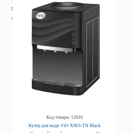
12016
Кулер для води ViO Х903-TN Black