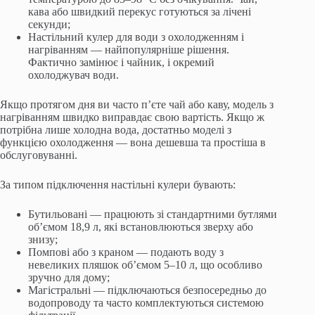
кава або швидкий перекус готуються за лічені
секунди;
Настільний кулер для води з охолодженням і
нагріванням — найпопулярніше рішення.
Фактично замінює і чайник, і окремий
охолоджувач води.
Якщо протягом дня ви часто п’єте чай або каву, модель з
нагріванням швидко виправдає свою вартість. Якщо ж
потрібна лише холодна вода, достатньо моделі з
функцією охолодження — вона дешевша та простіша в
обслуговуванні.
За типом підключення настільні кулери бувають:
Бутильовані — працюють зі стандартними бутлями
об’ємом 18,9 л, які встановлюються зверху або
знизу;
Помпові або з краном — подають воду з
невеликих пляшок об’ємом 5–10 л, що особливо
зручно для дому;
Магістральні — підключаються безпосередньо до
водопроводу та часто комплектуються системою