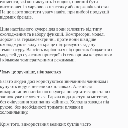
елементи, які контактують із водою, повинні бути
виготовлені з харчового пластику або нержавіючої сталі.
На це варто звертати увагу навіть при виборі продукції
відомих брендів.
Ціна настільного кулера для води залежить від типу
охолодження та набору функцій. Компресорні моделі
дорожчі за термоелектричні, проте вони швидше
охолоджують воду та краще підтримують задану
температуру. Вартість варіюється від простих бюджетних
моделей до сучасних пристроїв із сенсорним керуванням
і кількома температурними режимами.
Чому це зручніше, ніж здається
Багато людей досі користуються звичайним чайником і
купують воду в невеликих пляшках. Але після
використання настільного кулера повертатися до старих
звичок уже не хочеться. Гаряча вода доступна миттєво,
без очікування закипання чайника. Холодна завжди під
рукою, без необхідності тримати пляшки в
холодильнику.
Крім того, використання великих бутлів часто