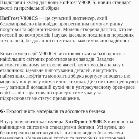
Підлоговий кулер для води HotFrost V900CS: новий стандарт
якості та преміальної збірки
HotFrost V900CS
— це сучасний диспенсер, який
безкомпромісно відповідає прогресивним вимогам ринку
побутової та офісної техніки. Модель створена для тих, хто не
готовий до компромісів і шукає ідеальне поєднання передових
технологій, бездоганної естетики та максимальної надійності.
Кожен кулер серії V900CS виготовляється на базі одного з
найбільших світових роботизованих заводів. Завдяки
автоматизованому контролю якості, конструкція апарату є
еталонною: ідеальне підготування деталей, відсутність
найменших люфтів та монолітна збірка корпусу виводять цю
модель у вищу лігу кліматичної техніки. Де б не стояв цей кулер
— у затишній домашній кухні чи в ультрасучасному open-space
офісі — він гарантовано привертатиме увагу та
підкреслюватиме статус приміщення.
🍃 Екологічність матеріалів та абсолютна безпека
Внутрішня «начинка»
кулера ХотФрост V900CS
виконана за
найвищими світовими стандартами безпеки. Усі вузли, що
безпосередньо контактують із питною водою (включаючи
резервуари, з’єднувальні трубки та патрубки), виготовлені