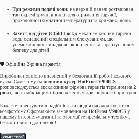
Три режими подачі води:
на верхній панелі розташовані
три окремі зручні кнопки для отримання гарячої,
прохолодної (кімнатної температури) та крижаної води.
Захист від дітей (Child Lock):
механізм кнопки гарячої
води оснащений спеціальним блокуванням, що
унеможливлює випадкове окроплення та гарантує повну
безпеку для дітей.
🛡️ Офіційна 2-річна гарантія
Виробник повністю впевнений у бездоганній роботі кожного
вузла. Саме тому на
водяний кулер HotFrost V900CS
розповсюджується ексклюзивна фірмова гарантія терміном на
2
роки
, що є найкращим підтвердженням довговічності пристрою.
Бажаєте інвестувати в надійність та щодня насолоджуватися
комфортом? Оформлюйте замовлення на
HotFrost V900CS
у
нашому інтернет-магазині та отримайте преміальну техніку з
безкоштовною доставкою!