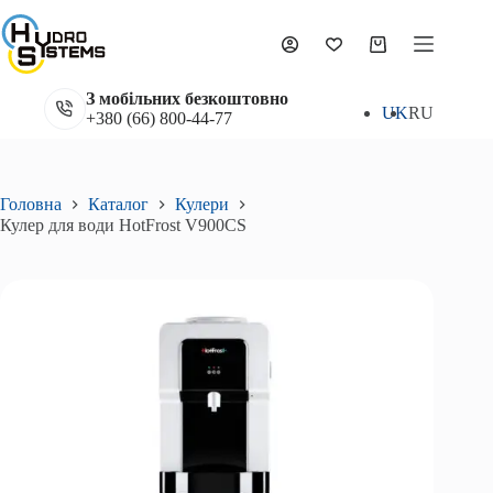
Перейти
до
Кулер для води HotFrost V900CS
вмісту
Додати в кошик
Кошик
8 946
₴
З мобільних безкоштовно
UK
RU
+380 (66) 800-44-77
Головна
Каталог
Кулери
Кулер для води HotFrost V900CS