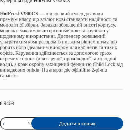
Кулер для води HotFrost V900CS
HotFrost V900CS
— підлоговий кулер для води
преміум-класу, що втілює нові стандарти надійності та
монолітної збірки. Завдяки збільшеній висоті корпусу,
модель є максимально ергономічною та зручною у
щоденному використанні. Диспенсер оснащений
ультратихим компресором із низьким рівнем шуму, що
робить його ідеальним вибором для кабінетів та тихих
офісів. Керування здійснюється за допомогою трьох
окремих кнопок (для гарячої, прохолодної та холодної
води), а кран окропу захищений функцією Child Lock від
випадкових опіків. На апарат діє офіційна 2-річна
гарантія.
8 946
₴
Кулер
Додати в кошик
для
води
HotFrost