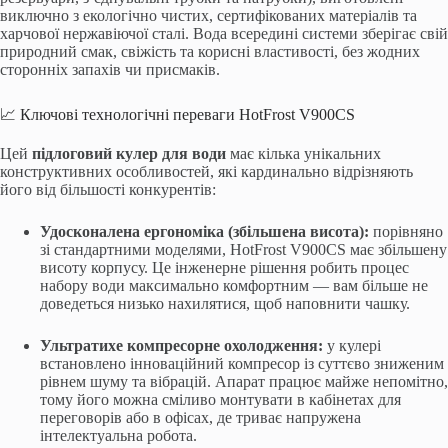
виключно з екологічно чистих, сертифікованих матеріалів та
харчової нержавіючої сталі. Вода всередині системи зберігає свій
природний смак, свіжість та корисні властивості, без жодних
сторонніх запахів чи присмаків.
📈 Ключові технологічні переваги HotFrost V900CS
Цей
підлоговий кулер для води
має кілька унікальних
конструктивних особливостей, які кардинально відрізняють
його від більшості конкурентів:
Удосконалена ергономіка (збільшена висота):
порівняно
зі стандартними моделями, HotFrost V900CS має збільшену
висоту корпусу. Це інженерне рішення робить процес
набору води максимально комфортним — вам більше не
доведеться низько нахилятися, щоб наповнити чашку.
Ультратихе компресорне охолодження:
у кулері
встановлено інноваційний компресор із суттєво зниженим
рівнем шуму та вібрацій. Апарат працює майже непомітно,
тому його можна сміливо монтувати в кабінетах для
переговорів або в офісах, де триває напружена
інтелектуальна робота.