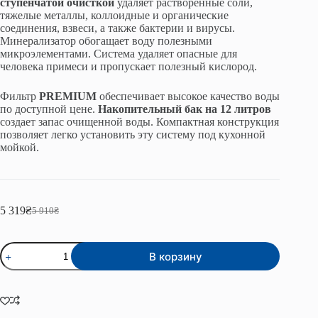
ступенчатой очисткой
удаляет растворенные соли,
тяжелые металлы, коллоидные и органические
соединения, взвеси, а также бактерии и вирусы.
Минерализатор обогащает воду полезными
микроэлементами. Система удаляет опасные для
человека примеси и пропускает полезный кислород.
Фильтр
PREMIUM
обеспечивает высокое качество воды
по доступной цене.
Накопительный
бак на 12 литров
создает запас очищенной воды. Компактная конструкция
позволяет легко установить эту систему под кухонной
мойкой.
5 319
₴
5 910
₴
Первоначальная
Текущая
цена
цена:
составляла
5
Количество
5
319₴.
В корзину
товара
910₴.
Система
обратного
осмоса
RO-