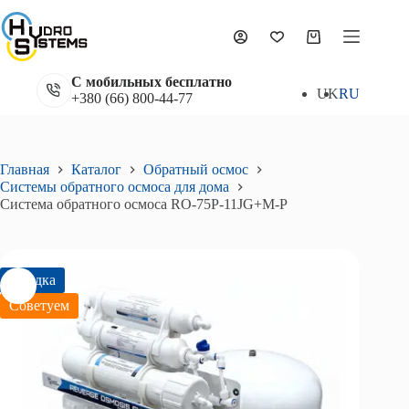
Перейти
к
Система обратного осмоса RO-75P-11JG+М-P
сути
В корзину
Корзина
5 319
₴
5 910
₴
Первоначальная
Текущая
цена
цена:
С мобильных бесплатно
составляла
5
UK
RU
+380 (66) 800-44-77
5
319₴.
910₴.
Главная
Каталог
Обратный осмос
Системы обратного осмоса для дома
Система обратного осмоса RO-75P-11JG+М-P
Скидка
Советуем