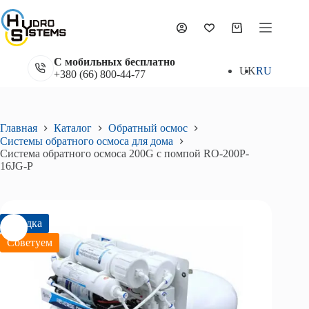
Перейти
к
Система обратного осмоса 200G с помпой RO-200P-16JG-P
сути
В корзину
Корзина
10 701
₴
11 890
₴
Первоначальная
Текущая
цена
цена:
С мобильных бесплатно
составляла
10
UK
RU
+380 (66) 800-44-77
11
701₴.
890₴.
Главная
Каталог
Обратный осмос
Системы обратного осмоса для дома
Система обратного осмоса 200G с помпой RO-200P-
16JG-P
Скидка
Советуем