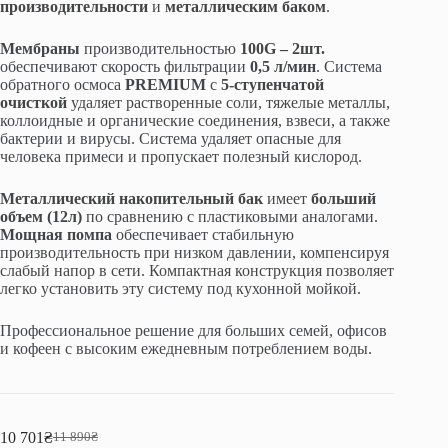
производительности
и
металлическим баком
.
Мембраны
производительностью
100G – 2шт.
обеспечивают скорость фильтрации
0,5 л/мин
. Система
обратного осмоса
PREMIUM
с
5-ступенчатой
очисткой
удаляет растворенные соли, тяжелые металлы,
коллоидные и органические соединения, взвеси, а также
бактерии и вирусы. Система удаляет опасные для
человека примеси и пропускает полезный кислород.
Металлический накопительный бак
имеет
больший
объем (12л)
по сравнению с пластиковыми аналогами.
Мощная помпа
обеспечивает стабильную
производительность при низком давлении, компенсируя
слабый напор в сети. Компактная конструкция позволяет
легко установить эту систему под кухонной мойкой.
Профессиональное решение для больших семей, офисов
и кофеен с высоким ежедневным потреблением воды.
10 701
₴
11 890
₴
Первоначальная
Текущая