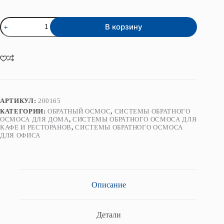
цена
цена:
составляла
10
Количество
11
701₴.
В корзину
товара
890₴.
Система
обратного
осмоса
200G
с
помпой
RO-
200P-
АРТИКУЛ:
200165
16JG-
КАТЕГОРИИ:
ОБРАТНЫЙ ОСМОС
,
СИСТЕМЫ ОБРАТНОГО
P
ОСМОСА ДЛЯ ДОМА
,
СИСТЕМЫ ОБРАТНОГО ОСМОСА ДЛЯ
КАФЕ И РЕСТОРАНОВ
,
СИСТЕМЫ ОБРАТНОГО ОСМОСА
ДЛЯ ОФИСА
Описание
Детали