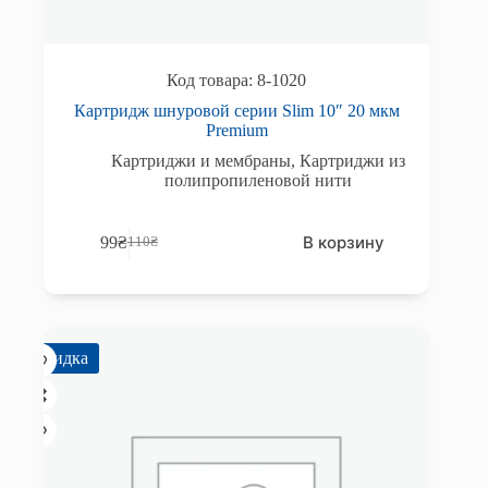
8-1020
Картридж шнуровой серии Slim 10″ 20 мкм
Premium
Картриджи и мембраны
,
Картриджи из
полипропиленовой нити
В корзину
99
₴
110
₴
Первоначальная
Текущая
цена
цена:
составляла
99₴.
110₴.
Скидка