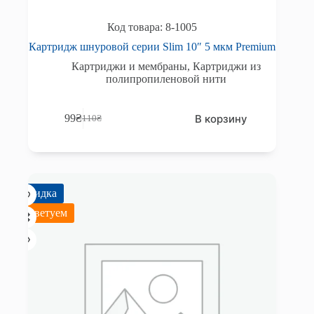
8-1005
Картридж шнуровой серии Slim 10″ 5 мкм Premium
Картриджи и мембраны
,
Картриджи из
полипропиленовой нити
В корзину
99
₴
110
₴
Первоначальная
Текущая
цена
цена:
составляла
99₴.
110₴.
Скидка
Советуем