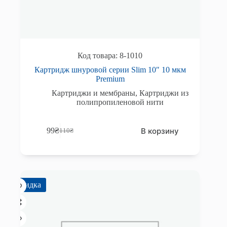
8-1010
Картридж шнуровой серии Slim 10″ 10 мкм
Premium
Картриджи и мембраны
,
Картриджи из
полипропиленовой нити
В корзину
99
₴
110
₴
Первоначальная
Текущая
цена
цена:
составляла
99₴.
110₴.
Скидка