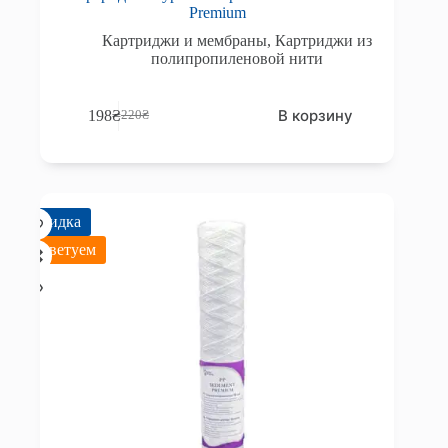
Premium
Картриджи и мембраны
,
Картриджи из
полипропиленовой нити
В корзину
198
₴
220
₴
Первоначальная
Текущая
цена
цена:
составляла
198₴.
220₴.
Скидка
Советуем