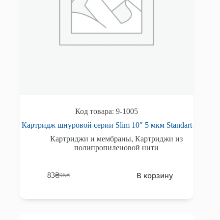
9-1005
Картридж шнуровой серии Slim 10″ 5 мкм Standart
Картриджи и мембраны
,
Картриджи из
полипропиленовой нити
В корзину
83
₴
95
₴
Первоначальная
Текущая
цена
цена:
составляла
83₴.
95₴.