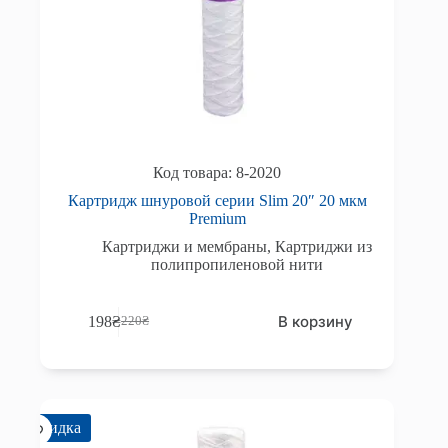
8-2020
Картридж шнуровой серии Slim 20″ 20 мкм
Premium
Картриджи и мембраны
,
Картриджи из
полипропиленовой нити
В корзину
198
₴
220
₴
Первоначальная
Текущая
цена
цена:
составляла
198₴.
220₴.
Скидка