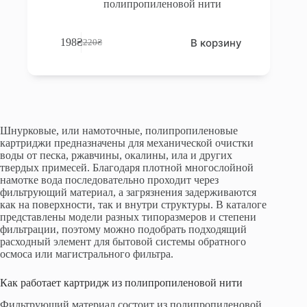
полипропиленовой нити
В корзину
198
₴
220
₴
Первоначальная
Текущая
цена
цена:
составляла
198₴.
220₴.
Шнурковые, или намоточные, полипропиленовые
картриджи предназначены для механической очистки
воды от песка, ржавчины, окалины, ила и других
твердых примесей. Благодаря плотной многослойной
намотке вода последовательно проходит через
фильтрующий материал, а загрязнения задерживаются
как на поверхности, так и внутри структуры. В каталоге
представлены модели разных типоразмеров и степени
фильтрации, поэтому можно подобрать подходящий
расходный элемент для бытовой системы обратного
осмоса или магистрального фильтра.
Как работает картридж из полипропиленовой нити
Фильтрующий материал состоит из полипропиленовой