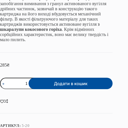
запобігання вимивання з гранул активованого вугілля
дрібних частинок, зазвичай в конструкцію такого
картриджа на його виході вбудовується механічний
фільтр. В якості фільтруючого матеріалу для таких
картриджів використовується активоване вугілля
з
шкаралупи кокосового горіха
. Крім відмінних
сорбційних характеристик, воно має велику твердість і
мало пилить.
285
₴
Картридж
Додати в кошик
з
гранульованого
вугілля
серії
Slim
20"
GAC
Premium
кількість
АРТИКУЛ:
5-20