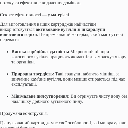
потоку та ефективне видалення домішок.
Секрет ефективності — у матеріалі.
Для виготовлення наших картриджів найчастіше
використовується
активоване вугілля зі шкаралупи
кокосового горіха
. Це преміальний матеріал, який має суттєві
переваги:
Висока сорбційна здатність:
Мікроскопічні пори
кокосового вугілля працюють як магніт для молекул хлору
та органіки.
Природна твердість:
Такі гранули набагато міцніші за
звичайне кам’яне вугілля, вони менше стираються під час
експлуатації.
Мінімальне пилоутворення:
Ви отримуєте чисту воду без
надлишку дрібного вугільного пилу.
Продумана конструкція.
Гранульований картридж має свої особливості, які ми врахували
для вашої безпеки: