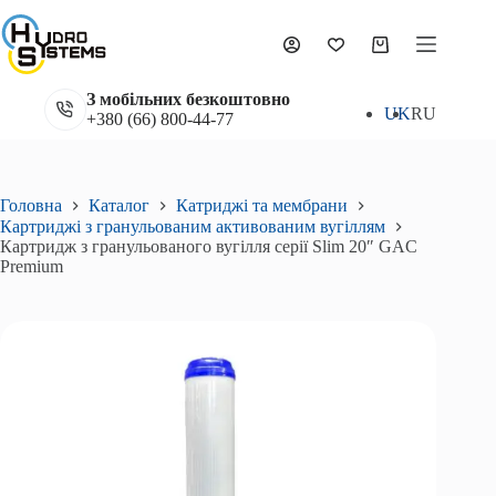
Перейти
до
вмісту
Кошик
З мобільних безкоштовно
UK
RU
+380 (66) 800-44-77
Головна
Каталог
Катриджі та мембрани
Картриджі з гранульованим активованим вугіллям
Картридж з гранульованого вугілля серії Slim 20″ GAC
Premium