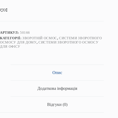
з
помпою
з
мінералізатором
RO-
50P-
16JG+M-
АРТИКУЛ:
50166
S
КАТЕГОРІЇ:
ЗВОРОТНІЙ ОСМОС
,
СИСТЕМИ ЗВОРОТНОГО
кількість
ОСМОСУ ДЛЯ ДОМУ
,
СИСТЕМИ ЗВОРОТНОГО ОСМОСУ
ДЛЯ ОФІСУ
Опис
Додаткова інформація
Відгуки (0)