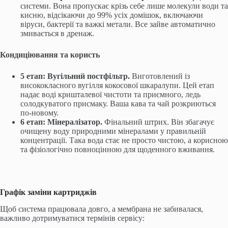
системи. Вона пропускає крізь себе лише молекули води та
кисню, відсікаючи до 99% усіх домішок, включаючи
віруси, бактерії та важкі метали. Все зайве автоматично
змивається в дренаж.
Кондиціювання та користь
5 етап: Вугільний постфільтр.
Виготовлений із
висококласного вугілля кокосової шкаралупи. Цей етап
надає воді кришталевої чистоти та приємного, ледь
солодкуватого присмаку. Ваша кава та чай розкриються
по-новому.
6 етап: Мінералізатор.
Фінальний штрих. Він збагачує
очищену воду природними мінералами у правильній
концентрації. Така вода стає не просто чистою, а корисною
та фізіологічно повноцінною для щоденного вживання.
Графік заміни картриджів
Щоб система працювала довго, а мембрана не забивалася,
важливо дотримуватися термінів сервісу: