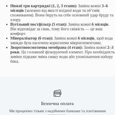
Нижні три картриджі (1, 2, 3 етапи):
Заміна кожні
3–6
місяців
(залежно від якості вхідної води та об’ємів
споживання). Вони беруть на себе основний удар бруду та
хлору.
Вугільний постфільтр (5 етап):
Заміна кожні
6 місяців
.
Він відповідає за смак, тому його свіжість — це ваш
комфорт.
Мінералізатор (6 етап):
Заміна кожні
6 місяців
, щоб вода
завжди була насичена корисними мікроелементами.
Зворотноосмотична мембрана (4 етап):
Заміна кожні
2–3
роки
. Це головний фільтруючий елемент. Про необхідність
заміни підкаже зміна смаку води або уповільнення набору
бака.
Безпечна оплата
Ми працюємо тільки з надійними банками та платіжними