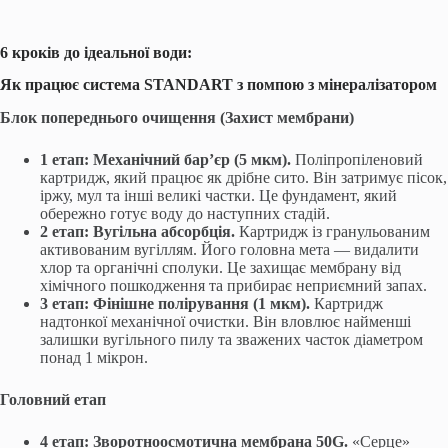
6 кроків до ідеальної води:
Як працює система STANDART з помпою з мінералізатором
Блок попереднього очищення (Захист мембрани)
1 етап: Механічний бар’єр (5 мкм).
Поліпропіленовий
картридж, який працює як дрібне сито. Він затримує пісок,
іржу, мул та інші великі частки. Це фундамент, який
обережно готує воду до наступних стадій.
2 етап: Вугільна абсорбція.
Картридж із гранульованим
активованим вугіллям. Його головна мета — видалити
хлор та органічні сполуки. Це захищає мембрану від
хімічного пошкодження та прибирає неприємний запах.
3 етап: Фінішне полірування (1 мкм).
Картридж
надтонкої механічної очистки. Він вловлює найменші
залишки вугільного пилу та зважених часток діаметром
понад 1 мікрон.
Головний етап
4 етап: Зворотноосмотична мембрана 50G.
«Серце»