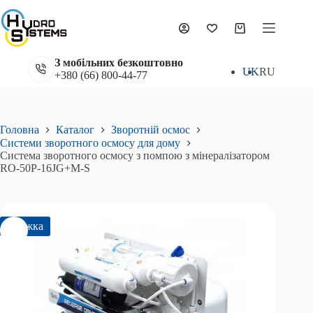
Перейти
до
Система зворотного осмосу з помпою з мінералізатором RO-50P-16JG+M-S
вмісту
Додати в кошик
Кошик
6 993
₴
7 770
₴
Оригінальна
Поточна
ціна:
ціна:
З мобільних безкоштовно
7
6
UK
RU
+380 (66) 800-44-77
770₴.
993₴.
Головна
Каталог
Зворотній осмос
Системи зворотного осмосу для дому
Система зворотного осмосу з помпою з мінералізатором
RO-50P-16JG+M-S
Знижка