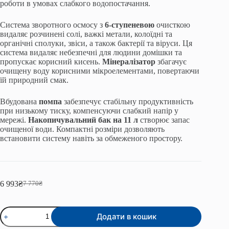
роботи в умовах слабкого водопостачання.
Система зворотного осмосу з
6-ступеневою
очисткою
видаляє розчинені солі, важкі метали, колоїдні та
органічні сполуки, звіси, а також бактерії та віруси. Ця
система видаляє небезпечні для людини домішки та
пропускає корисний кисень.
Мінералізатор
збагачує
очищену воду корисними мікроелементами, повертаючи
їй природний смак.
Вбудована
помпа
забезпечує стабільну продуктивність
при низькому тиску, компенсуючи слабкий напір у
мережі.
Накопичувальний бак на 11 л
створює запас
очищеної води. Компактні розміри дозволяють
встановити систему навіть за обмеженого простору.
6 993
₴
7 770
₴
Оригінальна
Поточна
ціна:
ціна:
7
6
Система
770₴.
993₴.
Додати в кошик
зворотного
осмосу