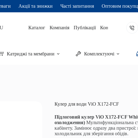
еваги
Акції та знижки
Часті запитання
Оптовим покуп
U
Каталог
Компанія
Публікації
Контакти
ошик
Катриджі та мембрани
Комплектуючі
Кулер для води ViO Х172-FCF
Підлоговий кулер ViO X172-FCF Whit
охолодження)
Мультифункціональна ста
кабінету. Замінює одразу два пристрої:
холодильник для зберігання обідів.