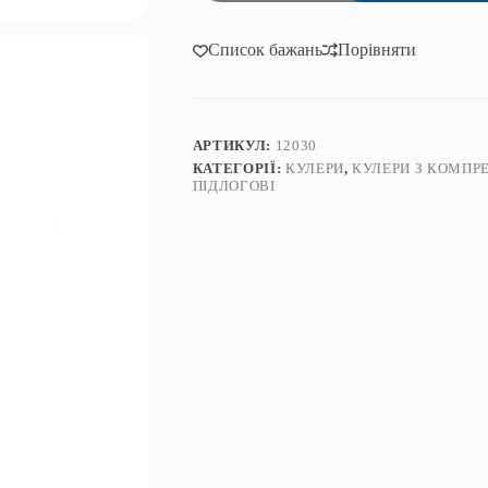
ViO
Х172-
FCF
Список бажань
Порівняти
кількість
АРТИКУЛ:
12030
КАТЕГОРІЇ:
КУЛЕРИ
,
КУЛЕРИ З КОМП
ПІДЛОГОВІ