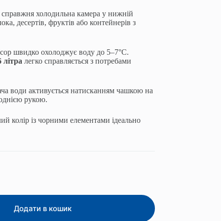
справжня холодильна камера у нижній
ока, десертів, фруктів або контейнерів з
сор швидко охолоджує воду до 5–7°C.
6 літра
легко справляється з потребами
ча води активується натисканням чашкою на
однією рукою.
ий колір із чорними елементами ідеально
Додати в кошик