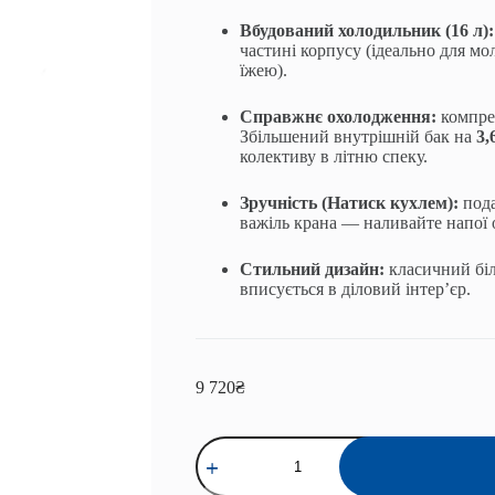
Вбудований холодильник (16 л):
частині корпусу (ідеально для мол
їжею).
Справжнє охолодження:
компре
Збільшений внутрішній бак на
3,
колективу в літню спеку.
Зручність (Натиск кухлем):
пода
важіль крана — наливайте напої 
Стильний дизайн:
класичний біл
вписується в діловий інтер’єр.
9 720
₴
Кулер
для
води