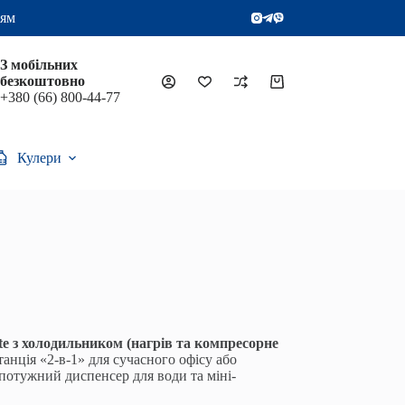
цям
З мобільних
безкоштовно
Кошик
+380 (66) 800-44-77
Кулери
e з холодильником (нагрів та компресорне
нція «2-в-1» для сучасного офісу або
 потужний диспенсер для води та міні-