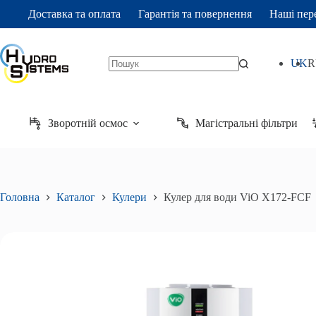
Перейти
Доставка та оплата
Гарантія та повернення
Наші пер
до
вмісту
UK
R
Кулер
Кулер для води ViO Х172-FCF
Додати в к
Немає
для
9 720
₴
результатів
води
ViO
Х172-
Зворотній осмос
Магістральні фільтри
FCF
кількість
Головна
Каталог
Кулери
Кулер для води ViO Х172-FCF