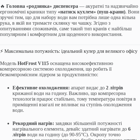
🔥
Головна «родзинка» диспенсера
— акуратні та надзвичайно
ергономічні краники типу
«натиск кухлем» (пуш-крани)
. Вони
зручні тим, що для набору води вам потрібна лише одна вільна
рука, в якій ви тримаєте склянку чи чашку. Згідно з
опитуваннями споживачів, саме такий тип кранів є найбільш
популярним і комфортним для щоденного використання.
⚡ Максимальна потужність: ідеальний кулер для великого офісу
Модель
HotFrost V115
оснащена високоефективною
компресорною системою охолодження, що робить її
безкомпромісним лідером за продуктивністю:
Ефективне охолодження:
апарат видає до
2 літрів
крижаної води на годину. Важливо, що компресорна
технологія працює стабільно, тому температура повітря в
приміщенні взагалі не впливає на ступінь охолодження
води.
Рекордний нагрів:
завдяки збільшеній потужності
нагрівального елемента, девайс здатний нагрівати до
6
літрів
води на годину (до 90-95°C). Окропу точно