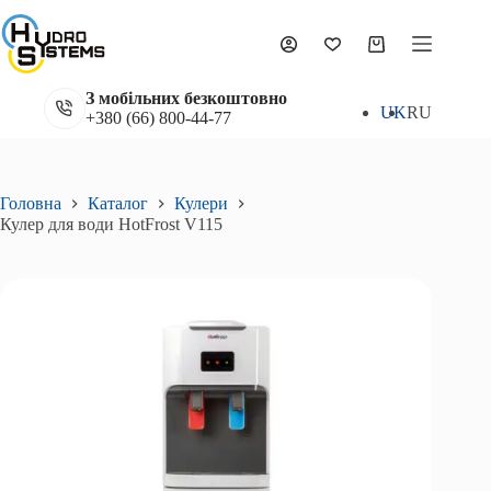
Перейти
до
Кулер для води HotFrost V115
вмісту
Додати в кошик
Кошик
7 490
₴
З мобільних безкоштовно
UK
RU
+380 (66) 800-44-77
Головна
Каталог
Кулери
Кулер для води HotFrost V115