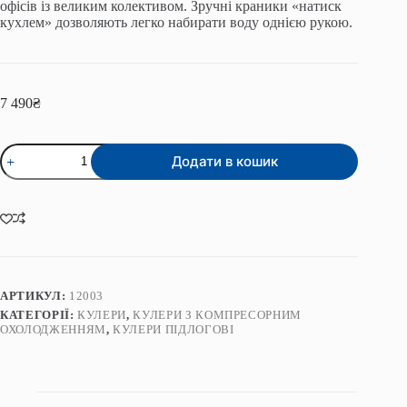
офісів із великим колективом. Зручні краники «натиск
кухлем» дозволяють легко набирати воду однією рукою.
7 490
₴
Кулер
Додати в кошик
для
води
HotFrost
V115
кількість
АРТИКУЛ:
12003
КАТЕГОРІЇ:
КУЛЕРИ
,
КУЛЕРИ З КОМПРЕСОРНИМ
ОХОЛОДЖЕННЯМ
,
КУЛЕРИ ПІДЛОГОВІ