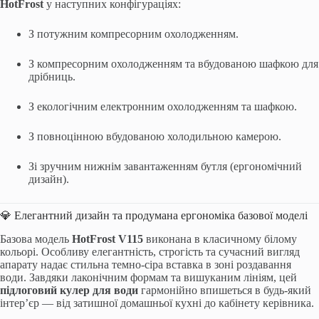
HotFrost
у наступних конфігураціях:
З потужним компресорним охолодженням.
З компресорним охолодженням та вбудованою шафкою для
дрібниць.
З екологічним електронним охолодженням та шафкою.
З повноцінною вбудованою холодильною камерою.
Зі зручним нижнім завантаженням бутля (ергономічний
дизайн).
💎 Елегантний дизайн та продумана ергономіка базової моделі
Базова модель
HotFrost V115
виконана в класичному білому
кольорі. Особливу елегантність, строгість та сучасний вигляд
апарату надає стильна темно-сіра вставка в зоні роздавання
води. Завдяки лаконічним формам та вишуканим лініям, цей
підлоговий кулер для води
гармонійно впишеться в будь-який
інтер’єр — від затишної домашньої кухні до кабінету керівника.