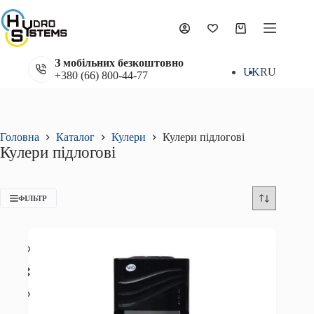
Перейти
до
вмісту
Кошик
З мобільних безкоштовно
UK
RU
+380 (66) 800-44-77
Головна
Каталог
Кулери
Кулери підлогові
Кулери підлогові
ФІЛЬТР