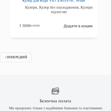
Кулер для води ViO Х903-FNC White
Кулери
,
Кулер без охолодження
,
Кулери
підлогові
Додати в кошик
3 300
₴
6 090
₴
Оригінальна
Поточна
ціна:
ціна:
6
3
090₴.
300₴.
ПОПЕРЕДНІЙ
Безпечна оплата
Ми працюємо тільки з надійними банками та платіжними