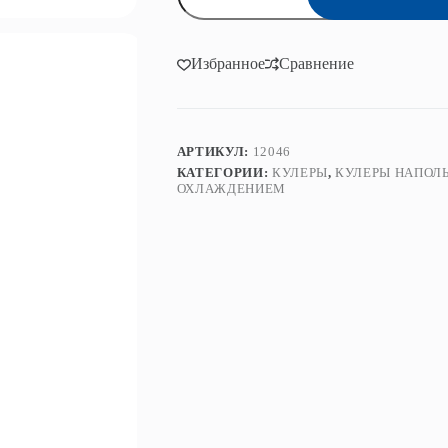
Кулер
для
воды
ViO
Избранное
Сравнение
X903-
FCF
Black
АРТИКУЛ:
12046
КАТЕГОРИИ:
КУЛЕРЫ
,
КУЛЕРЫ НАПОЛ
ОХЛАЖДЕНИЕМ