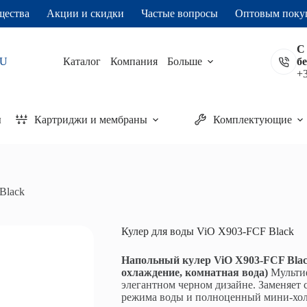
щества
Акции и скидки
Частые вопросы
Оптовым поку
С
U
Каталог
Компания
Больше
б
+3
ы
Картриджи и мембраны
Комплектующие
Black
Кулер для воды ViO X903-FCF Black
Напольный кулер ViO X903-FCF Black
охлаждение, комнатная вода)
Мультиф
элегантном черном дизайне. Заменяет 
режима воды и полноценный мини-хол