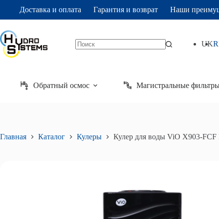
Перейти
Доставка и оплата
Гарантия и возврат
Наши преиму
к
сути
UK
R
Ничего
не
найдено
Обратный осмос
Магистральные фильтр
Главная
Каталог
Кулеры
Кулер для воды ViO X903-FCF 