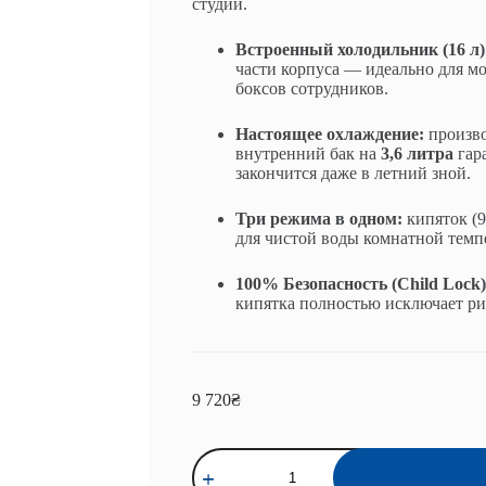
студии.
Встроенный холодильник (16 л)
части корпуса — идеально для мо
боксов сотрудников.
Настоящее охлаждение:
произво
внутренний бак на
3,6 литра
гара
закончится даже в летний зной.
Три режима в одном:
кипяток (9
для чистой воды комнатной темп
100% Безопасность (Child Lock)
кипятка полностью исключает ри
9 720
₴
Количество
товара