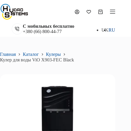
Перейти
к
Кулер для воды ViO X903-FEC Black
сути
В корзину
Корзина
6 990
₴
С мобильных бесплатно
UK
RU
+380 (66) 800-44-77
Главная
Каталог
Кулеры
Кулер для воды ViO X903-FEC Black