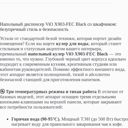
Напольный диспенсер ViO X903-FEC Black со шкафчиком:
безупречный стиль и безопасность
Устали от стандартной белой техники, которая портит дизайн
помещения? Если вы ищете
кулер для воды
, который станет
стильным и статусным акцентом вашего интерьера,
премиальный
напольный кулер
ViO X903-FEC Black
— это
именно то, что нужно. Глубокий черный цвет корпуса идеально
подходит к современным кухням, креативным студиям или
кабинетам руководителей. Помимо эффектного внешнего вида,
этот аппарат является полноценной, тихой и абсолютно
безопасной станцией для приготовления напитков.
🚰 Три температурных режима и тихая работа
В отличие от
базовых моделей, этот аппарат оснащен тремя отдельными
кнопками-клавишами на верхней панели, которые закрывают
все потребности пользователей:
Горячая вода (90-95°C).
Мощный ТЭН (до 500 Вт) быстро
нагревает воду для правильного заваривания чая и кофе.