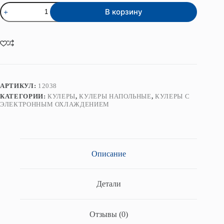
Количество
В корзину
товара
Кулер
для
воды
ViO
X903-
FEC
Black
АРТИКУЛ:
12038
КАТЕГОРИИ:
КУЛЕРЫ
,
КУЛЕРЫ НАПОЛЬНЫЕ
,
КУЛЕРЫ С
ЭЛЕКТРОННЫМ ОХЛАЖДЕНИЕМ
Описание
Детали
Отзывы (0)