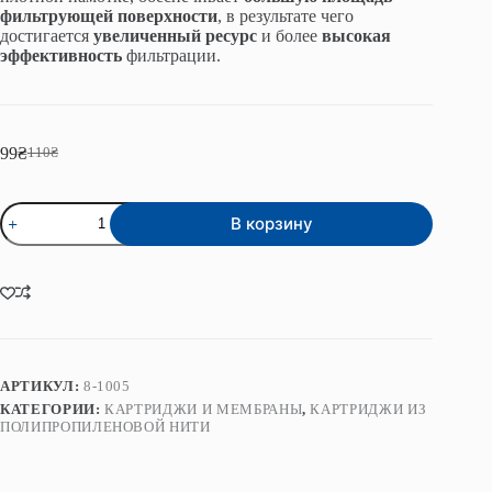
фильтрующей поверхности
, в результате чего
достигается
увеличенный ресурс
и более
высокая
эффективность
фильтрации.
99
₴
110
₴
Первоначальная
Текущая
цена
цена:
составляла
99₴.
Количество
110₴.
В корзину
товара
Картридж
шнуровой
серии
Slim
10"
5
мкм
Premium
АРТИКУЛ:
8-1005
КАТЕГОРИИ:
КАРТРИДЖИ И МЕМБРАНЫ
,
КАРТРИДЖИ ИЗ
ПОЛИПРОПИЛЕНОВОЙ НИТИ