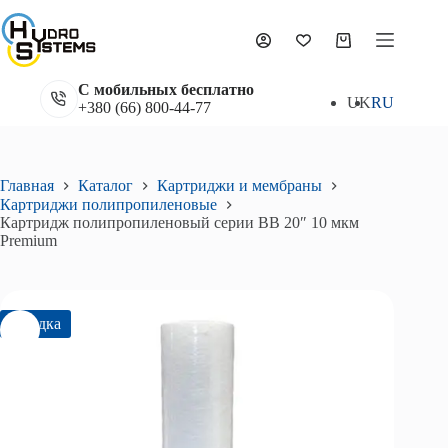
Перейти
к
Картридж полипропиленовый серии BB 20″ 10 мкм Premium
сути
В корзину
Корзина
380
₴
395
₴
Первоначальная
Текущая
цена
цена:
С мобильных бесплатно
составляла
380₴.
UK
RU
+380 (66) 800-44-77
395₴.
Главная
Каталог
Картриджи и мембраны
Картриджи полипропиленовые
Картридж полипропиленовый серии BB 20″ 10 мкм
Premium
Скидка