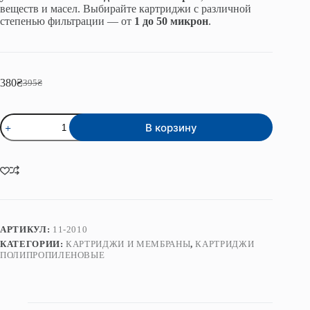
веществ и масел. Выбирайте картриджи с различной
степенью фильтрации — от
1 до 50 микрон
.
380
₴
395
₴
Первоначальная
Текущая
цена
цена:
составляла
380₴.
Количество
395₴.
В корзину
товара
Картридж
полипропиленовый
серии
BB
20"
10
мкм
Premium
АРТИКУЛ:
11-2010
КАТЕГОРИИ:
КАРТРИДЖИ И МЕМБРАНЫ
,
КАРТРИДЖИ
ПОЛИПРОПИЛЕНОВЫЕ