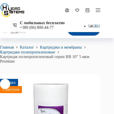
Перейти
к
сути
Корзина
С мобильных бесплатно
UK
RU
Картридж полипропиленовый серии BB 10″ 5 мкм Premium
+380 (66) 800-44-77
В корзину
185
₴
199
₴
Первоначальная
Текущая
цена
цена:
составляла
185₴.
Главная
Каталог
Картриджи и мембраны
199₴.
Картриджи полипропиленовые
Картридж полипропиленовый серии BB 10″ 5 мкм
Premium
Скидка
Советуем