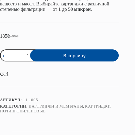
веществ и масел. Выбирайте картриджи с различной
степенью фильтрации — от
1 до 50 микрон
.
185
₴
199
₴
Первоначальная
Текущая
цена
цена:
составляла
185₴.
Количество
199₴.
В корзину
товара
Картридж
полипропиленовый
серии
BB
10"
5
мкм
Premium
АРТИКУЛ:
11-1005
КАТЕГОРИИ:
КАРТРИДЖИ И МЕМБРАНЫ
,
КАРТРИДЖИ
ПОЛИПРОПИЛЕНОВЫЕ