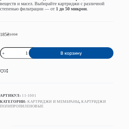
веществ и масел. Выбирайте картриджи с различной
степенью фильтрации — от
1 до 50 микрон
.
185
₴
199
₴
Первоначальная
Текущая
цена
цена:
составляла
185₴.
Количество
199₴.
В корзину
товара
Картридж
полипропиленовый
серии
BB
10"
1
мкм
Premium
АРТИКУЛ:
11-1001
КАТЕГОРИИ:
КАРТРИДЖИ И МЕМБРАНЫ
,
КАРТРИДЖИ
ПОЛИПРОПИЛЕНОВЫЕ