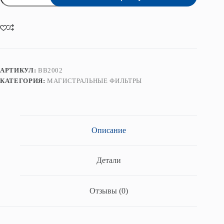
245₴.
Фильтр
серии
Big
Blue
20"
модель
HS20BB02Н
АРТИКУЛ:
ВВ2002
КАТЕГОРИЯ:
МАГИСТРАЛЬНЫЕ ФИЛЬТРЫ
Описание
Детали
Отзывы (0)