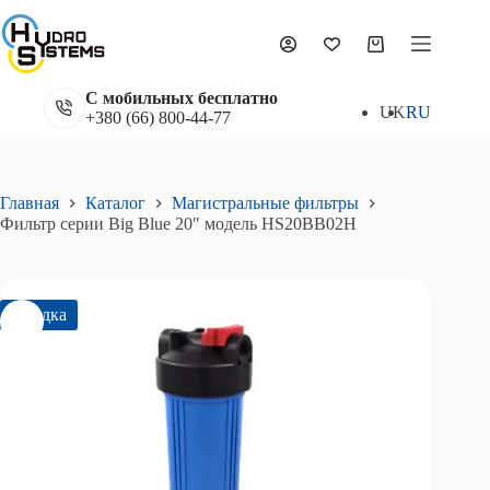
Перейти
к
Фильтр серии Big Blue 20″ модель HS20BB02Н
сути
В корзину
Корзина
1 971
₴
2 245
₴
Первоначальная
Текущая
цена
цена:
С мобильных бесплатно
составляла
1
UK
RU
+380 (66) 800-44-77
2
971₴.
245₴.
Главная
Каталог
Магистральные фильтры
Фильтр серии Big Blue 20″ модель HS20BB02Н
Скидка