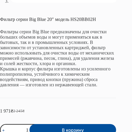
Фильтр серии Big Blue 20″ модель HS20BB02Н
Фильтры серии Big Blue предназначены для очистки
больших объемов воды и могут применяться как в
бытовых, так и в промышленных условиях. В
зависимости от установленных картриджей, фильтр
можно использовать для очистки воды от механических
примесей (ржавчина, песок, глина), для удаления железа
и солей жесткости, хлора и органики.
Крышка и корпус фильтра изготовлены из усиленного
полипропилена, устойчивого к химическим
воздействиям, привод кнопки (пружина) сброса
давления — изготовлен из нержавеющей стали.
1 971
₴
2 245
₴
Первоначальная
Текущая
цена
цена:
составляла
1
Количество
2
971₴.
В корзину
товара